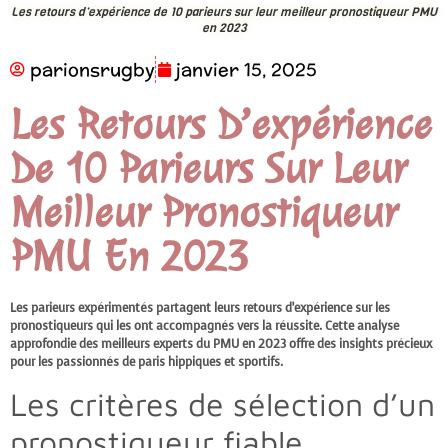
Les retours d’expérience de 10 parieurs sur leur meilleur pronostiqueur PMU
en 2023
parionsrugby
janvier 15, 2025
Les Retours D’expérience
De 10 Parieurs Sur Leur
Meilleur Pronostiqueur
PMU En 2023
Les parieurs expérimentés partagent leurs retours d’expérience sur les
pronostiqueurs qui les ont accompagnés vers la réussite. Cette analyse
approfondie des meilleurs experts du PMU en 2023 offre des insights précieux
pour les passionnés de paris hippiques et sportifs.
Les critères de sélection d’un
pronostiqueur fiable