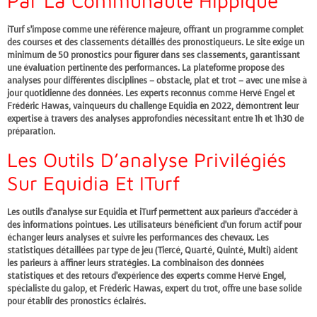
Par La Communauté Hippique
iTurf s’impose comme une référence majeure, offrant un programme complet
des courses et des classements détaillés des pronostiqueurs. Le site exige un
minimum de 50 pronostics pour figurer dans ses classements, garantissant
une évaluation pertinente des performances. La plateforme propose des
analyses pour différentes disciplines – obstacle, plat et trot – avec une mise à
jour quotidienne des données. Les experts reconnus comme Hervé Engel et
Frédéric Hawas, vainqueurs du challenge Equidia en 2022, démontrent leur
expertise à travers des analyses approfondies nécessitant entre 1h et 1h30 de
préparation.
Les Outils D’analyse Privilégiés
Sur Equidia Et ITurf
Les outils d’analyse sur Equidia et iTurf permettent aux parieurs d’accéder à
des informations pointues. Les utilisateurs bénéficient d’un forum actif pour
échanger leurs analyses et suivre les performances des chevaux. Les
statistiques détaillées par type de jeu (Tiercé, Quarté, Quinté, Multi) aident
les parieurs à affiner leurs stratégies. La combinaison des données
statistiques et des retours d’expérience des experts comme Hervé Engel,
spécialiste du galop, et Frédéric Hawas, expert du trot, offre une base solide
pour établir des pronostics éclairés.