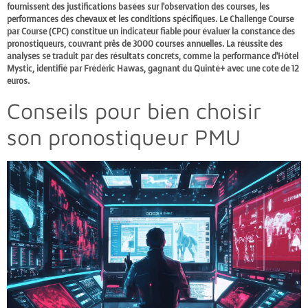
fournissent des justifications basées sur l’observation des courses, les
performances des chevaux et les conditions spécifiques. Le Challenge Course
par Course (CPC) constitue un indicateur fiable pour évaluer la constance des
pronostiqueurs, couvrant près de 3000 courses annuelles. La réussite des
analyses se traduit par des résultats concrets, comme la performance d’Hôtel
Mystic, identifié par Frédéric Hawas, gagnant du Quinté+ avec une cote de 12
euros.
Conseils pour bien choisir
son pronostiqueur PMU