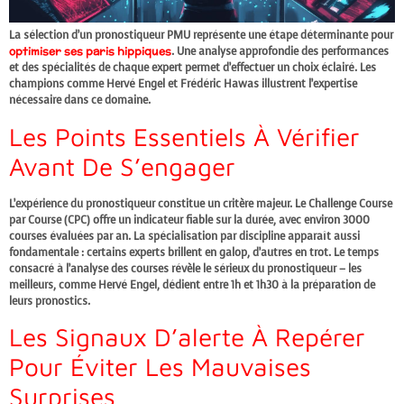
La sélection d’un pronostiqueur PMU représente une étape déterminante pour
optimiser ses paris hippiques
. Une analyse approfondie des performances
et des spécialités de chaque expert permet d’effectuer un choix éclairé. Les
champions comme Hervé Engel et Frédéric Hawas illustrent l’expertise
nécessaire dans ce domaine.
Les Points Essentiels À Vérifier
Avant De S’engager
L’expérience du pronostiqueur constitue un critère majeur. Le Challenge Course
par Course (CPC) offre un indicateur fiable sur la durée, avec environ 3000
courses évaluées par an. La spécialisation par discipline apparaît aussi
fondamentale : certains experts brillent en galop, d’autres en trot. Le temps
consacré à l’analyse des courses révèle le sérieux du pronostiqueur – les
meilleurs, comme Hervé Engel, dédient entre 1h et 1h30 à la préparation de
leurs pronostics.
Les Signaux D’alerte À Repérer
Pour Éviter Les Mauvaises
Surprises