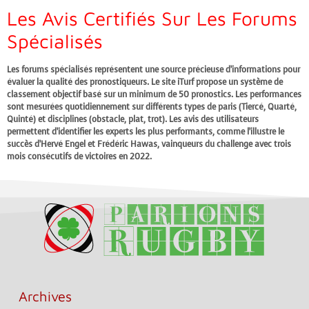
Les Avis Certifiés Sur Les Forums
Spécialisés
Les forums spécialisés représentent une source précieuse d’informations pour
évaluer la qualité des pronostiqueurs. Le site iTurf propose un système de
classement objectif basé sur un minimum de 50 pronostics. Les performances
sont mesurées quotidiennement sur différents types de paris (Tiercé, Quarté,
Quinté) et disciplines (obstacle, plat, trot). Les avis des utilisateurs
permettent d’identifier les experts les plus performants, comme l’illustre le
succès d’Hervé Engel et Frédéric Hawas, vainqueurs du challenge avec trois
mois consécutifs de victoires en 2022.
Archives