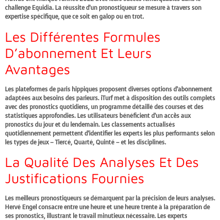
challenge Equidia. La réussite d’un pronostiqueur se mesure à travers son
expertise spécifique, que ce soit en galop ou en trot.
Les Différentes Formules
D’abonnement Et Leurs
Avantages
Les plateformes de paris hippiques proposent diverses options d’abonnement
adaptées aux besoins des parieurs. iTurf met à disposition des outils complets
avec des pronostics quotidiens, un programme détaillé des courses et des
statistiques approfondies. Les utilisateurs bénéficient d’un accès aux
pronostics du jour et du lendemain. Les classements actualisés
quotidiennement permettent d’identifier les experts les plus performants selon
les types de jeux – Tiercé, Quarté, Quinté – et les disciplines.
La Qualité Des Analyses Et Des
Justifications Fournies
Les meilleurs pronostiqueurs se démarquent par la précision de leurs analyses.
Hervé Engel consacre entre une heure et une heure trente à la préparation de
ses pronostics, illustrant le travail minutieux nécessaire. Les experts