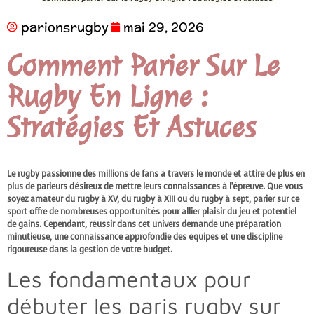
parionsrugby
mai 29, 2026
Comment Parier Sur Le
Rugby En Ligne :
Stratégies Et Astuces
Le rugby passionne des millions de fans à travers le monde et attire de plus en
plus de parieurs désireux de mettre leurs connaissances à l’épreuve. Que vous
soyez amateur du rugby à XV, du rugby à XIII ou du rugby à sept, parier sur ce
sport offre de nombreuses opportunités pour allier plaisir du jeu et potentiel
de gains. Cependant, réussir dans cet univers demande une préparation
minutieuse, une connaissance approfondie des équipes et une discipline
rigoureuse dans la gestion de votre budget.
Les fondamentaux pour
débuter les paris rugby sur