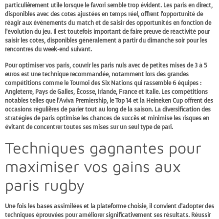
particulièrement utile lorsque le favori semble trop évident. Les paris en direct,
disponibles avec des cotes ajustées en temps réel, offrent l’opportunité de
réagir aux événements du match et de saisir des opportunités en fonction de
l’évolution du jeu. Il est toutefois important de faire preuve de réactivité pour
saisir les cotes, disponibles généralement à partir du dimanche soir pour les
rencontres du week-end suivant.
Pour optimiser vos paris, couvrir les paris nuls avec de petites mises de 3 à 5
euros est une technique recommandée, notamment lors des grandes
compétitions comme le Tournoi des Six Nations qui rassemble 6 équipes :
Angleterre, Pays de Galles, Écosse, Irlande, France et Italie. Les compétitions
notables telles que l’Aviva Premiership, le Top 14 et la Heineken Cup offrent des
occasions régulières de parier tout au long de la saison. La diversification des
stratégies de paris optimise les chances de succès et minimise les risques en
évitant de concentrer toutes ses mises sur un seul type de pari.
Techniques gagnantes pour
maximiser vos gains aux
paris rugby
Une fois les bases assimilées et la plateforme choisie, il convient d’adopter des
techniques éprouvées pour améliorer significativement ses résultats. Réussir