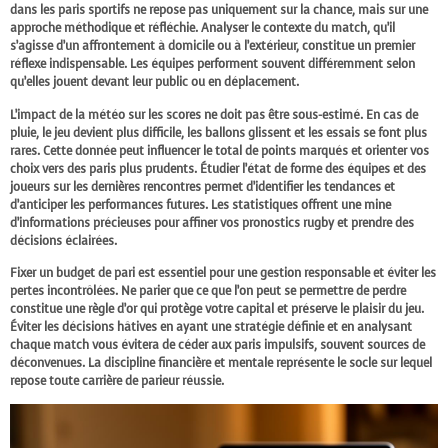
dans les paris sportifs ne repose pas uniquement sur la chance, mais sur une
approche méthodique et réfléchie. Analyser le contexte du match, qu’il
s’agisse d’un affrontement à domicile ou à l’extérieur, constitue un premier
réflexe indispensable. Les équipes performent souvent différemment selon
qu’elles jouent devant leur public ou en déplacement.
L’impact de la météo sur les scores ne doit pas être sous-estimé. En cas de
pluie, le jeu devient plus difficile, les ballons glissent et les essais se font plus
rares. Cette donnée peut influencer le total de points marqués et orienter vos
choix vers des paris plus prudents. Étudier l’état de forme des équipes et des
joueurs sur les dernières rencontres permet d’identifier les tendances et
d’anticiper les performances futures. Les statistiques offrent une mine
d’informations précieuses pour affiner vos pronostics rugby et prendre des
décisions éclairées.
Fixer un budget de pari est essentiel pour une gestion responsable et éviter les
pertes incontrôlées. Ne parier que ce que l’on peut se permettre de perdre
constitue une règle d’or qui protège votre capital et préserve le plaisir du jeu.
Éviter les décisions hâtives en ayant une stratégie définie et en analysant
chaque match vous évitera de céder aux paris impulsifs, souvent sources de
déconvenues. La discipline financière et mentale représente le socle sur lequel
repose toute carrière de parieur réussie.