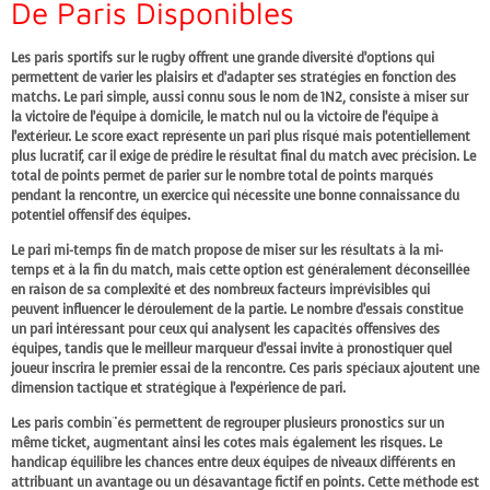
De Paris Disponibles
Les paris sportifs sur le rugby offrent une grande diversité d’options qui
permettent de varier les plaisirs et d’adapter ses stratégies en fonction des
matchs. Le pari simple, aussi connu sous le nom de 1N2, consiste à miser sur
la victoire de l’équipe à domicile, le match nul ou la victoire de l’équipe à
l’extérieur. Le score exact représente un pari plus risqué mais potentiellement
plus lucratif, car il exige de prédire le résultat final du match avec précision. Le
total de points permet de parier sur le nombre total de points marqués
pendant la rencontre, un exercice qui nécessite une bonne connaissance du
potentiel offensif des équipes.
Le pari mi-temps fin de match propose de miser sur les résultats à la mi-
temps et à la fin du match, mais cette option est généralement déconseillée
en raison de sa complexité et des nombreux facteurs imprévisibles qui
peuvent influencer le déroulement de la partie. Le nombre d’essais constitue
un pari intéressant pour ceux qui analysent les capacités offensives des
équipes, tandis que le meilleur marqueur d’essai invite à pronostiquer quel
joueur inscrira le premier essai de la rencontre. Ces paris spéciaux ajoutent une
dimension tactique et stratégique à l’expérience de pari.
Les paris combin¨és permettent de regrouper plusieurs pronostics sur un
même ticket, augmentant ainsi les cotes mais également les risques. Le
handicap équilibre les chances entre deux équipes de niveaux différents en
attribuant un avantage ou un désavantage fictif en points. Cette méthode est